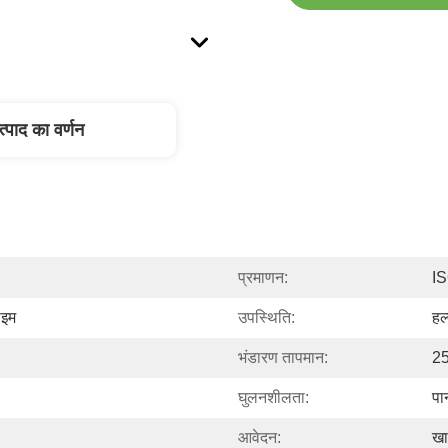
त्पाद का वर्णन
प्रमाणन:
I
ाइम
उपस्थिति:
हल
भंडारण तापमान:
2
घुलनशीलता:
पा
आवेदन:
खा