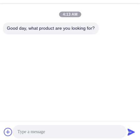
panxy@vlandgroup.com
4:13 AM
कार्य समय
9:00-17:30
Good day, what product are you looking for?
हमारा पता
पता
RM304, बिल्डिंग 6, नंबर 88 शेनग्रोंग रोड, पुडोंग जिला, शंघाई, पी.आर.सी.
टेलीफोन
86-021-50805885
चीन अच्छी गुणवत्ता कपड़ा एंजाइम आपूर्तिकर्ता. कॉपीराइट © -2026 KDN Biotech
(Shanghai) Co., Ltd. सभी अधिकार सुरक्षित हैं।
गोपनीयता नीति
|
साइटमैप