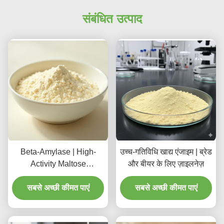
संबंधित उत्पाद
Beta-Amylase | High-
उच्च-गतिविधि खाद्य एंजाइम | ब्रेड
Activity Maltose
और बीयर के लिए ज़ाइलनेज़
Generation Specialist for
Brewing & Vinegar
सबसे अच्छी कीमत पाएं
सबसे अच्छी कीमत पाएं
Production