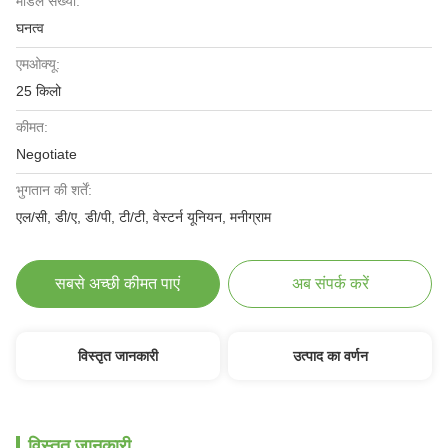
मॉडल संख्या:
घनत्व
एमओक्यू:
25 किलो
कीमत:
Negotiate
भुगतान की शर्तें:
एल/सी, डी/ए, डी/पी, टी/टी, वेस्टर्न यूनियन, मनीग्राम
सबसे अच्छी कीमत पाएं
अब संपर्क करें
विस्तृत जानकारी
उत्पाद का वर्णन
विस्तृत जानकारी