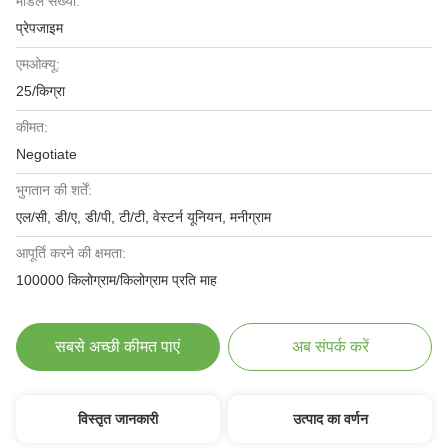
मॉडल संख्या:
प्रेपजाइम
एमओक्यू:
25/किग्रा
कीमत:
Negotiate
भुगतान की शर्तें:
एल/सी, डी/ए, डी/पी, टी/टी, वेस्टर्न यूनियन, मनीग्राम
आपूर्ति करने की क्षमता:
100000 किलोग्राम/किलोग्राम प्रति माह
सबसे अच्छी कीमत पाएं
अब संपर्क करें
विस्तृत जानकारी
उत्पाद का वर्णन