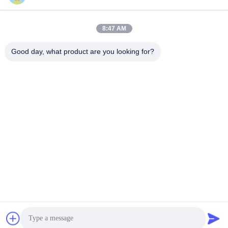
panxy@vlandgroup.com
कार्य समय
8:47 AM
9:00-17:30
Good day, what product are you looking for?
हमारा पता
पता
RM304, बिल्डिंग 6, नंबर 88 शेनग्रोंग रोड, पुडोंग जिला, शंघाई, पी.आर.सी.
टेलीफोन
86-021-50805885
चीन अच्छी गुणवत्ता कपड़ा एंजाइम आपूर्तिकर्ता. कॉपीराइट © -2026 KDN Biotech
(Shanghai) Co., Ltd. सभी अधिकार सुरक्षित हैं।
गोपनीयता नीति
|
साइटमैप