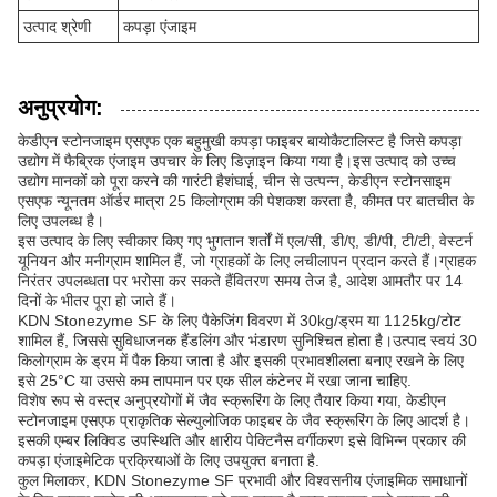
उत्पाद श्रेणी
कपड़ा एंजाइम
अनुप्रयोग:
केडीएन स्टोनजाइम एसएफ एक बहुमुखी कपड़ा फाइबर बायोकैटालिस्ट है जिसे कपड़ा
उद्योग में फैब्रिक एंजाइम उपचार के लिए डिज़ाइन किया गया है।इस उत्पाद को उच्च
उद्योग मानकों को पूरा करने की गारंटी हैशंघाई, चीन से उत्पन्न, केडीएन स्टोनसाइम
एसएफ न्यूनतम ऑर्डर मात्रा 25 किलोग्राम की पेशकश करता है, कीमत पर बातचीत के
लिए उपलब्ध है।
इस उत्पाद के लिए स्वीकार किए गए भुगतान शर्तों में एल/सी, डी/ए, डी/पी, टी/टी, वेस्टर्न
यूनियन और मनीग्राम शामिल हैं, जो ग्राहकों के लिए लचीलापन प्रदान करते हैं।ग्राहक
निरंतर उपलब्धता पर भरोसा कर सकते हैंवितरण समय तेज है, आदेश आमतौर पर 14
दिनों के भीतर पूरा हो जाते हैं।
KDN Stonezyme SF के लिए पैकेजिंग विवरण में 30kg/ड्रम या 1125kg/टोट
शामिल हैं, जिससे सुविधाजनक हैंडलिंग और भंडारण सुनिश्चित होता है।उत्पाद स्वयं 30
किलोग्राम के ड्रम में पैक किया जाता है और इसकी प्रभावशीलता बनाए रखने के लिए
इसे 25°C या उससे कम तापमान पर एक सील कंटेनर में रखा जाना चाहिए.
विशेष रूप से वस्त्र अनुप्रयोगों में जैव स्क्रूरिंग के लिए तैयार किया गया, केडीएन
स्टोनजाइम एसएफ प्राकृतिक सेल्युलोजिक फाइबर के जैव स्क्रूरिंग के लिए आदर्श है।
इसकी एम्बर लिक्विड उपस्थिति और क्षारीय पेक्टिनैस वर्गीकरण इसे विभिन्न प्रकार की
कपड़ा एंजाइमेटिक प्रक्रियाओं के लिए उपयुक्त बनाता है.
कुल मिलाकर, KDN Stonezyme SF प्रभावी और विश्वसनीय एंजाइमिक समाधानों