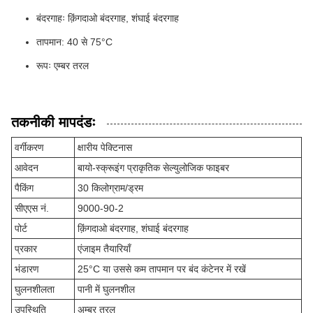
बंदरगाहः क़िंगदाओ बंदरगाह, शंघाई बंदरगाह
तापमान: 40 से 75°C
रूपः एम्बर तरल
तकनीकी मापदंडः
वर्गीकरण
क्षारीय पेक्टिनास
आवेदन
बायो-स्क्रूइंग प्राकृतिक सेल्युलोजिक फाइबर
पैकिंग
30 किलोग्राम/ड्रम
सीएएस नं.
9000-90-2
पोर्ट
क़िंगदाओ बंदरगाह, शंघाई बंदरगाह
प्रकार
एंजाइम तैयारियाँ
भंडारण
25°C या उससे कम तापमान पर बंद कंटेनर में रखें
घुलनशीलता
पानी में घुलनशील
उपस्थिति
अम्बर तरल