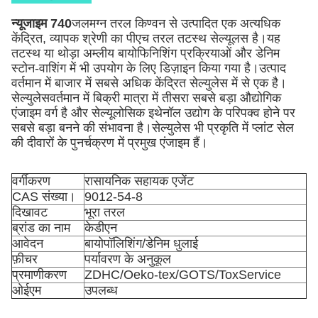
न्यूजाइम 740
जलमग्न तरल किण्वन से उत्पादित एक अत्यधिक
केंद्रित, व्यापक श्रेणी का पीएच तरल तटस्थ सेल्यूलस है।यह
तटस्थ या थोड़ा अम्लीय बायोफिनिशिंग प्रक्रियाओं और डेनिम
स्टोन-वाशिंग में भी उपयोग के लिए डिज़ाइन किया गया है।उत्पाद
वर्तमान में बाजार में सबसे अधिक केंद्रित सेल्युलेस में से एक है।
सेल्युलेस
वर्तमान में बिक्री मात्रा में तीसरा सबसे बड़ा औद्योगिक
एंजाइम वर्ग है और सेल्यूलोसिक इथेनॉल उद्योग के परिपक्व होने पर
सबसे बड़ा बनने की संभावना है।सेल्युलेस भी प्रकृति में प्लांट सेल
की दीवारों के पुनर्चक्रण में प्रमुख एंजाइम हैं।
वर्गीकरण
रासायनिक सहायक एजेंट
CAS संख्या।
9012-54-8
दिखावट
भूरा तरल
ब्रांड का नाम
केडीएन
आवेदन
बायोपॉलिशिंग/डेनिम धुलाई
फ़ीचर
पर्यावरण के अनुकूल
प्रमाणीकरण
ZDHC/Oeko-tex/GOTS/ToxService
ओईएम
उपलब्ध