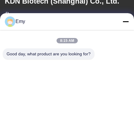
KDN Biotech (Shanghai) Co., Ltd.
ईमेल
Emy
panxy@vlandgroup.com
8:15 AM
कार्य समय
9:00-17:30
Good day, what product are you looking for?
हमारा पता
पता
RM304, बिल्डिंग 6, नंबर 88 शेनग्रोंग रोड, पुडोंग जिला, शंघाई, पी.आर.सी.
टेलीफोन
86-021-50805885