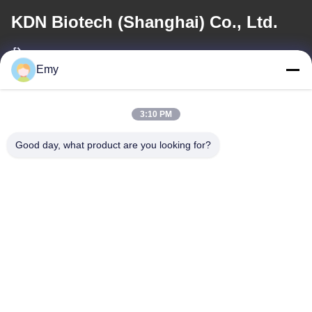
KDN Biotech (Shanghai) Co., Ltd.
ईमेल
Emy
panxy@vlandgroup.com
3:10 PM
कार्य समय
9:00-17:30
Good day, what product are you looking for?
हमारा पता
पता
RM304, बिल्डिंग 6, नंबर 88 शेनग्रोंग रोड, पुडोंग जिला, शंघाई, पी.आर.सी.
टेलीफोन
86-021-50805885