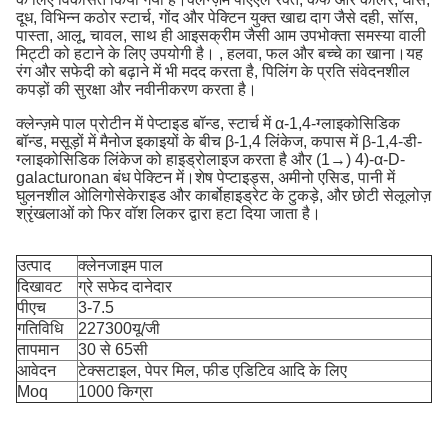
दूध, विभिन्न कठोर स्टार्च, गोंद और पेक्टिन युक्त खाद्य दाग जैसे दही, सॉस,
पास्ता, आलू, चावल, साथ ही आइसक्रीम जैसी आम उपभोक्ता समस्या वाली
मिट्टी को हटाने के लिए उपयोगी है। , हलवा, फल और बच्चे का खाना।यह
रंग और सफेदी को बढ़ाने में भी मदद करता है, पिलिंग के प्रति संवेदनशील
कपड़ों की सुरक्षा और नवीनीकरण करता है।
क्लेन्ज़मे पाल प्रोटीन में पेप्टाइड बॉन्ड, स्टार्च में α-1,4-ग्लाइकोसिडिक
बॉन्ड, मसूड़ों में मैनोज इकाइयों के बीच β-1,4 लिंकेज, कपास में β-1,4-डी-
ग्लाइकोसिडिक लिंकेज को हाइड्रोलाइज करता है और (1→) 4)-α-D-
galacturonan बंध पेक्टिन में।शेष पेप्टाइड्स, अमीनो एसिड, पानी में
घुलनशील ओलिगोसेकेराइड और कार्बोहाइड्रेट के टुकड़े, और छोटी सेलूलोज़
श्रृंखलाओं को फिर वॉश लिकर द्वारा हटा दिया जाता है।
उत्पाद
क्लेनजाइम पाल
दिखावट
ग्रे सफेद दानेदार
पीएच
3-7.5
गतिविधि
227300यू/जी
तापमान
30 से 65सी
आवेदन
टेक्सटाइल, पेपर मिल, फीड एडिटिव आदि के लिए
Moq
1000 किग्रा