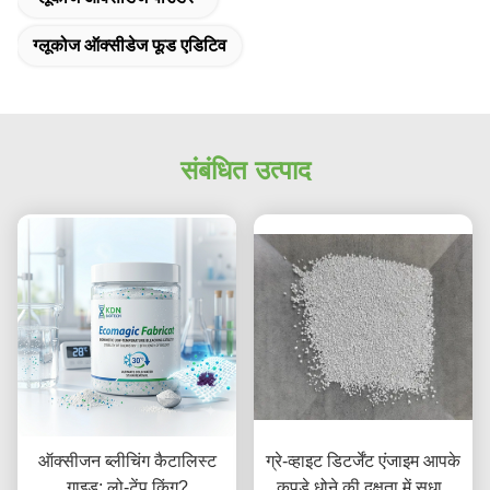
ग्लूकोज ऑक्सीडेज फूड एडिटिव
संबंधित उत्पाद
ऑक्सीजन ब्लीचिंग कैटालिस्ट
ग्रे-व्हाइट डिटर्जेंट एंजाइम आपके
गाइड: लो-टेंप किंग?
कपड़े धोने की दक्षता में सुधार