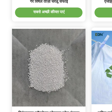
गैर विषैले ताज़ा घरेलू सफाई
एंजाइ
सबसे अच्छी कीमत पाएं