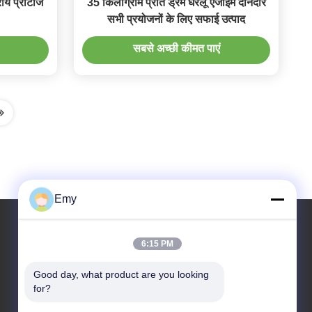
रीय प्रोटीज
35 किलोग्राम प्रति ड्रम घरेलू एंजाइम दानेदार
सभी प्रयोजनों के लिए सफाई उत्पाद
सबसे अच्छी कीमत पाएं
Emy
6:15 PM
हमारा पता
Good day, what product are you looking 
पता
for?
RM304, बिल्डिंग 6, नंबर 88 शेनग्रोंग रोड, पुडोंग जिला, शंघाई,