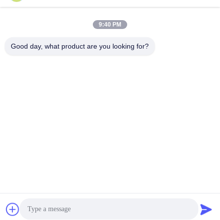
panxy@vlandgroup.com
9:40 PM
कार्य समय
9:00-17:30
Good day, what product are you looking for?
हमारा पता
पता
RM304, बिल्डिंग 6, नंबर 88 शेनग्रोंग रोड, पुडोंग जिला, शंघाई, पी.आर.सी.
टेलीफोन
86-021-50805885
चीन अच्छी गुणवत्ता कपड़ा एंजाइम आपूर्तिकर्ता. कॉपीराइट © -2026 KDN Biotech
(Shanghai) Co., Ltd. सभी अधिकार सुरक्षित हैं।
गोपनीयता नीति
|
साइटमैप