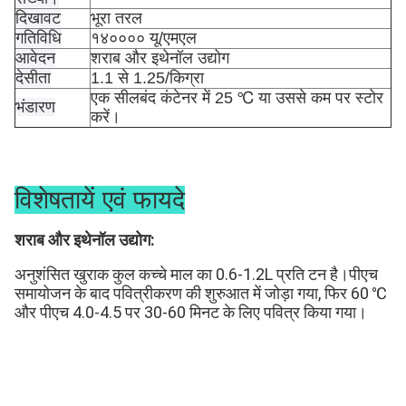
दिखावट
भूरा तरल
गतिविधि
१४०००० यू/एमएल
आवेदन
शराब और इथेनॉल उद्योग
देसीता
1.1 से 1.25/किग्रा
एक सीलबंद कंटेनर में 25 ℃ या उससे कम पर स्टोर
भंडारण
करें।
विशेषतायें एवं फायदे
शराब और इथेनॉल उद्योग: 
अनुशंसित खुराक कुल कच्चे माल का 0.6-1.2L प्रति टन है।पीएच 
समायोजन के बाद पवित्रीकरण की शुरुआत में जोड़ा गया, फिर 60 ℃ 
और पीएच 4.0-4.5 पर 30-60 मिनट के लिए पवित्र किया गया।