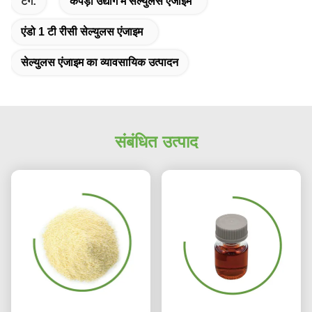
टैग:
कपड़ा उद्योग में सेल्युलस एंजाइम
एंडो 1 टी रीसी सेल्युलस एंजाइम
सेल्युलस एंजाइम का व्यावसायिक उत्पादन
संबंधित उत्पाद