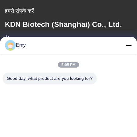
हमसे संपर्क करें
KDN Biotech (Shanghai) Co., Ltd.
ईमेल
Emy
panxy@vlandgroup.com
5:05 PM
कार्य समय
9:00-17:30
Good day, what product are you looking for?
हमारा पता
पता
RM304, बिल्डिंग 6, नंबर 88 शेनग्रोंग रोड, पुडोंग जिला, शंघाई, पी.आर.सी.
टेलीफोन
86-021-50805885