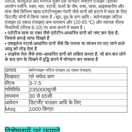
लिपेज़, सेल्युलेज़ और मैननेज़ युक्त एक दानेदार मिश्रण एंजाइम।इसका
उपयोग पसीने, रक्त, मल, स्टार्च, फलों के जैम, वसा, घास, आइसक्रीम और
मांस जैसे विभिन्न खाद्य प्रोटीनयुक्त गंदगी जैसे दागों को हटाने में मदद के लिए
डिटर्जेंट योगों में किया जाता है।सूप, दूध के दाग आदि। क्लेनजाइम जटिल
एंजाइम (6 एकल एंजाइम) कम तापमान और (20-65 ℃) और व्यापक पीएच
स्थितियों (पीएच 6-10) पर काम करने में सक्षम है।
• प्रोटीज घास या रक्त जैसे प्रोटीन-आधारित दागों को नष्ट कर देता है,
जिससे कपड़े साफ दिखते हैं
• एमाइलेज स्टार्च-आधारित दागों जैसे कि पास्ता या व्यंजन पर पाए जाने वाले
आलू को तोड़ देता है
• लाइपेस तेल जैसे वसा-आधारित दागों को लक्षित करता है, जो बार-बार धोने
के बाद दाग के दिखने में वृद्धि करने में योगदान कर सकता है
उत्पाद
क्लेनजाइम जटिल एंजाइम (6 एकल एंजाइम)
दिखावट
ग्रे सफेद कण
पीएच
3-7.5
गतिविधि
235000यू/जी
तापमान
30 से 65सी
आवेदन
डिटर्जेंट पाउडर आदि के लिए
Moq
1000 किग्रा
विशेषतायें एवं फायदे