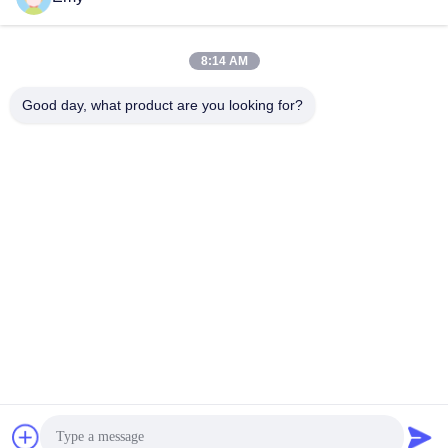
panxy@vlandgroup.com
8:14 AM
कार्य समय
9:00-17:30
Good day, what product are you looking for?
हमारा पता
पता
RM304, बिल्डिंग 6, नंबर 88 शेनग्रोंग रोड, पुडोंग जिला, शंघाई, पी.आर.सी.
टेलीफोन
86-021-50805885
चीन अच्छी गुणवत्ता कपड़ा एंजाइम आपूर्तिकर्ता. कॉपीराइट © -2026 KDN Biotech
(Shanghai) Co., Ltd. सभी अधिकार सुरक्षित हैं।
गोपनीयता नीति
|
साइटमैप