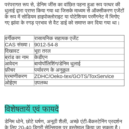
परंपरागत रूप से, डेनिम जींस का वांछित पहना हुआ रूप पत्थर की
धुलाई द्वारा प्राप्त किया गया था जिसके माध्यम से ऑक्सीकरण एजेंटों
के रूप में सोडियम हाइपोक्लोराइट या पोटेशियम परमैंगनेट में भिगोए
गए झांवा के रगड़ प्रभाव से वैट डाई को समाप्त कर दिया गया था।
वर्गीकरण
रासायनिक सहायक एजेंट
CAS संख्या।
9012-54-8
दिखावट
भूरा तरल
ब्रांड का नाम
केडीएन
आवेदन
बायोपॉलिशिंग/डेनिम धुलाई
फ़ीचर
पर्यावरण के अनुकूल
प्रमाणीकरण
ZDHC/Oeko-tex/GOTS/ToxService
ओईएम
उपलब्ध
विशेषतायें एवं फायदे
डेनिम धोने, छोटे घर्षण, अनूठी शैली, अच्छे एंटी-बैकस्टेनिंग प्रदर्शन
के लिए 20-40 डिग्री सेल्सियस पर इस्तेमाल किया जा सकता है।