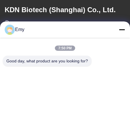
KDN Biotech (Shanghai) Co., Ltd.
ईमेल
Emy
panxy@vlandgroup.com
7:50 PM
कार्य समय
9:00-17:30
Good day, what product are you looking for?
हमारा पता
पता
RM304, बिल्डिंग 6, नंबर 88 शेनग्रोंग रोड, पुडोंग जिला, शंघाई, पी.आर.सी.
टेलीफोन
86-021-50805885