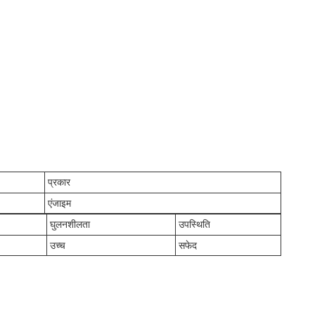
प्रकार
एंजाइम
घुलनशीलता
उपस्थिति
उच्च
सफेद