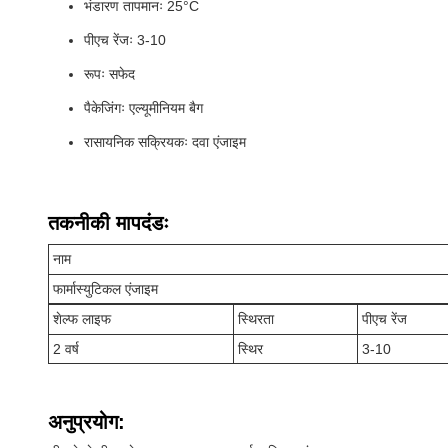
भंडारण तापमानः 25°C
पीएच रेंजः 3-10
रूपः सफेद
पैकेजिंगः एल्यूमीनियम बैग
रासायनिक सक्रियकः दवा एंजाइम
तकनीकी मापदंडः
नाम
फार्मास्युटिकल एंजाइम
शेल्फ लाइफ
स्थिरता
पीएच रेंज
2 वर्ष
स्थिर
3-10
अनुप्रयोग: