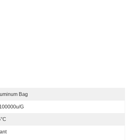
luminum Bag
 100000u/g
5°C
ant