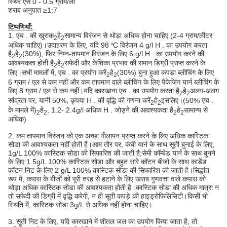
स्थिर एस 0 - 0.5 ग्राम/ली
शराब अनुपात ≥1:7
टिप्पणियाँ:
1. एच . की खुराक
हे
सामान्य विरंजन से थोड़ा अधिक होना चाहिए (2-4 ग्राम/लीटर
2
2
अधिक चाहिए)।उदाहरण के लिए, यदि 98 ℃ विरंजन 4 g/l H . का उपयोग करता
है
हे
(30%), फिर निम्न-तापमान विरंजन के लिए 6 g/l H . का उपयोग करने की
2
2
आवश्यकता होती है
हे
सफेदी और केशिका प्रभाव की समान डिग्री प्राप्त करने के
2
2
लिए।सभी मामलों में, एच . का प्रयोग करें
हे
(30%) बुना हुआ कपड़ा ब्लीचिंग के लिए
2
2
6 ग्राम / एल से कम नहीं और कम तापमान वाले ब्लीचिंग के लिए पैकेजिंग यार्न ब्लीचिंग के
लिए 8 ग्राम / एल से कम नहीं।यदि कारखाना एच . का उपयोग करता है
हे
अलग-अलग
2
2
सांद्रता पर, यानी 50%, कृपया H . की वृद्धि की गणना करें
हे
इसलिए।(50% एच .
2
2
के मामले में)
हे
, 1.2- 2.4g/l अधिक H . जोड़ने की आवश्यकता है
हे
सामान्य से
2
2
2
2
अधिक)
2. कम तापमान विरंजन को एक अच्छा गीलापन प्राप्त करने के लिए अधिक कास्टिक
सोडा की आवश्यकता नहीं होती है।आम तौर पर, कंघी यार्न के साथ सूती बुनाई के लिए,
1g/L 100% कास्टिक सोडा की सिफारिश की जाती है;सेमी कॉम्बेड यार्न के साथ बुनने
के लिए 1.5g/L 100% कास्टिक सोडा और बहुत सारे कॉटन बीजों के साथ कार्डेड
कॉटन निट के लिए 2 g/L 100% कास्टिक सोडा की सिफारिश की जाती है।सिद्धांत
रूप में, कपास के बीजों को पूरी तरह से हटाने के लिए खराब गुणवत्ता वाले कपास को
थोड़ा अधिक कास्टिक सोडा की आवश्यकता होती है।कास्टिक सोडा की अधिक मात्रा न
तो सफेदी की डिग्री में वृद्धि करेगी, न ही सूती कपड़े की हाइड्रोफिलिसिटी।किसी भी
स्थिति में, कास्टिक सोडा 3g/L से अधिक नहीं होना चाहिए।
3. सूती निट के लिए, यदि कारखाने में शीतल जल का उपयोग किया जाता है, तो