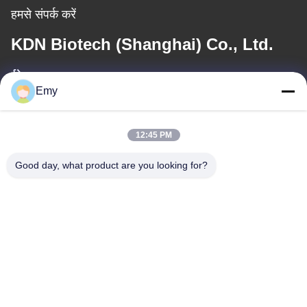
हमसे संपर्क करें
KDN Biotech (Shanghai) Co., Ltd.
ईमेल
Emy
panxy@vlandgroup.com
12:45 PM
कार्य समय
9:00-17:30
Good day, what product are you looking for?
हमारा पता
पता
RM304, बिल्डिंग 6, नंबर 88 शेनग्रोंग रोड, पुडोंग जिला, शंघाई, पी.आर.सी.
टेलीफोन
86-021-50805885