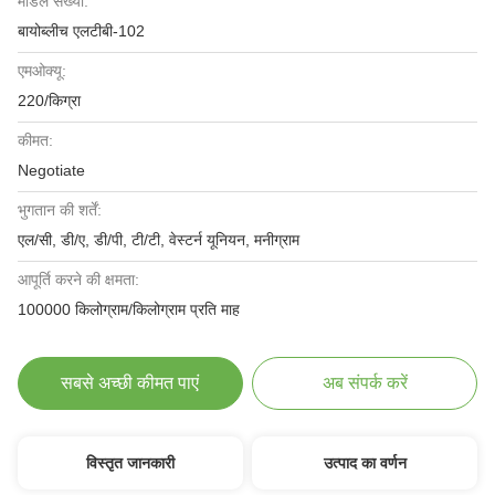
मॉडल संख्या:
बायोब्लीच एलटीबी-102
एमओक्यू:
220/किग्रा
कीमत:
Negotiate
भुगतान की शर्तें:
एल/सी, डी/ए, डी/पी, टी/टी, वेस्टर्न यूनियन, मनीग्राम
आपूर्ति करने की क्षमता:
100000 किलोग्राम/किलोग्राम प्रति माह
सबसे अच्छी कीमत पाएं
अब संपर्क करें
विस्तृत जानकारी
उत्पाद का वर्णन