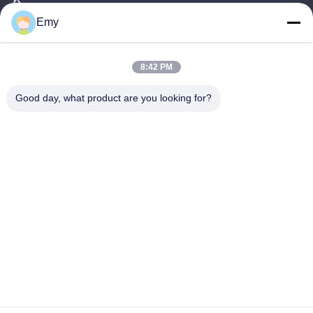
ईमेल
Emy
panxy@vlandgroup.com
8:42 PM
कार्य समय
9:00-17:30
Good day, what product are you looking for?
हमारा पता
पता
RM304, बिल्डिंग 6, नंबर 88 शेनग्रोंग रोड, पुडोंग जिला, शंघाई, पी.आर.सी.
टेलीफोन
86-021-50805885
चीन अच्छी गुणवत्ता कपड़ा एंजाइम आपूर्तिकर्ता. कॉपीराइट © -2026 KDN Biotech