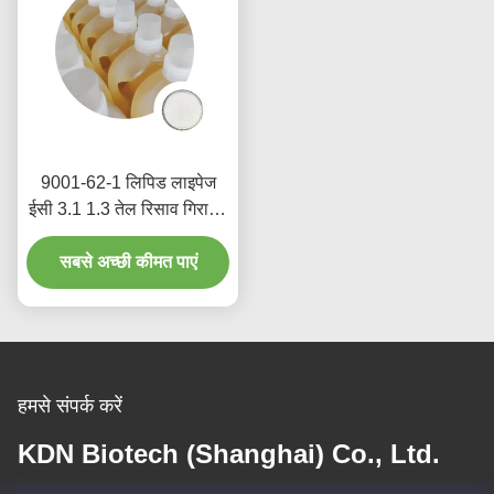
9001-62-1 लिपिड लाइपेज
ईसी 3.1 1.3 तेल रिसाव गिरावट
खाद्य योज्य थोक
सबसे अच्छी कीमत पाएं
हमसे संपर्क करें
KDN Biotech (Shanghai) Co., Ltd.