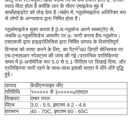
आलू जैसे स्टार्चयुक्त खाद्य पदार्थ जिनमें कम शर्करा होती है, उनका
स्वाद मीठा होता है क्योंकि लार के भीतर एमाइलेज मुंह में
कार्बोहाइड्रेट को तोड़ देता है।संक्षेप में, ग्लूकोमाइलेज अतिरिक्त रूप
से लोगों के अग्न्याशय द्वारा निर्मित होता है।
ग्लूकोमाइलेज मुक्त करता है β-
घ
-ग्लूकोज अपने सब्सट्रेट से,
जबकि α-ग्लूकोसिडेज आमतौर पर α- जारी करता है
घ
-ग्लूकोज।
एसएसजी द्वारा हाइड्रोलिसिस द्वारा निर्मित उत्पाद के विसंगतिपूर्ण
1
विन्यास को स्पष्ट करने के लिए, का पैटर्न
80 डिग्री सेल्सियस पर
एच-एनएमआर स्पेक्ट्रम की जांच की गई।प्रारंभिक प्रतिक्रिया
समय में β-अनोमेरिक रूप 5.0 से 5.1 पीपीएम पर दिखाई दिया, और
प्रतिक्रिया जारी रहने के साथ-साथ इसकी मात्रा में धीरे-धीरे वृद्धि
हुई।
उत्पाद
केडीएनजाइम जीए
गतिविधि
१००००० से ३०००००u/एमएल
दिखावट
एम्बर तरल
पीएच
3.0 - 5.5, इष्टतम 4.2 - 4.6
तापमान
40 - 70C, इष्टतम 60 - 65C