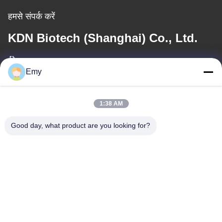
हमसे संपर्क करें
KDN Biotech (Shanghai) Co., Ltd.
ईमेल
Emy
panxy@vlandgroup.com
कार्य समय
1:38 AM
9:00-17:30
Good day, what product are you looking for?
हमारा पता
पता
RM304, बिल्डिंग 6, नंबर 88 शेनग्रोंग रोड, पुडोंग जिला, शंघाई, पी.आर.सी.
टेलीफोन
86-021-50805885