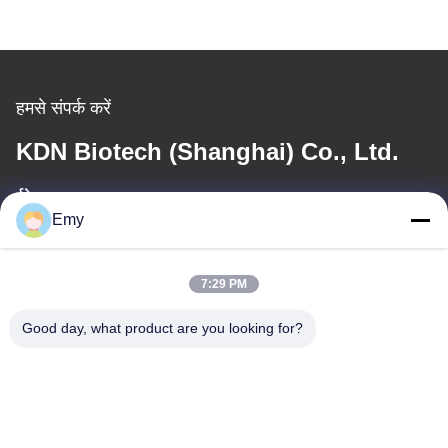
हमसे संपर्क करें
KDN Biotech (Shanghai) Co., Ltd.
ईमेल
Emy
panxy@vlandgroup.com
कार्य समय
7:29 PM
9:00-17:30
Good day, what product are you looking for?
हमारा पता
पता
RM304, बिल्डिंग 6, नंबर 88 शेनग्रोंग रोड, पुडोंग जिला, शंघाई, पी.आर.सी.