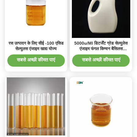
रस उत्पादन के लिए सीई -100 एसिड
5000u/Ml डिटर्जेंट ग्रेड सेल्युलेस
सेल्युलस एंजाइम खाद्य योज्य
एंजाइम फंगल किण्वन बैसिलस
सबटिलिस
सबसे अच्छी कीमत पाएं
सबसे अच्छी कीमत पाएं