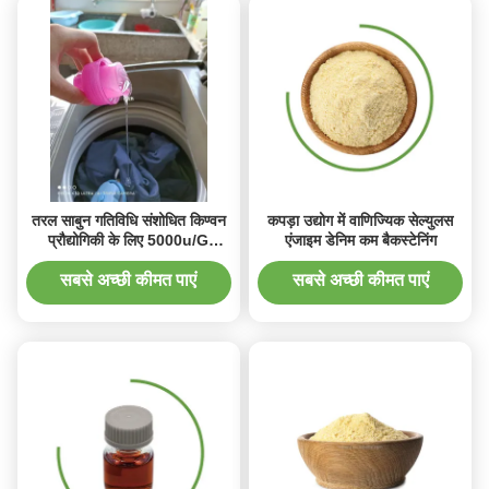
तरल साबुन गतिविधि संशोधित किण्वन
कपड़ा उद्योग में वाणिज्यिक सेल्युलस
प्रौद्योगिकी के लिए 5000u/G
एंजाइम डेनिम कम बैकस्टेनिंग
सेल्युलेस एंजाइम
सबसे अच्छी कीमत पाएं
सबसे अच्छी कीमत पाएं