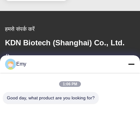
हमसे संपर्क करें
KDN Biotech (Shanghai) Co., Ltd.
ईमेल
Emy
panxy@vlandgroup.com
1:06 PM
कार्य समय
9:00-17:30
Good day, what product are you looking for?
हमारा पता
पता
RM304, बिल्डिंग 6, नंबर 88 शेनग्रोंग रोड, पुडोंग जिला, शंघाई, पी.आर.सी.