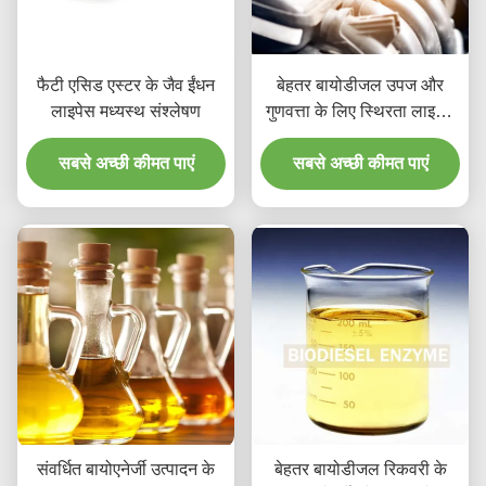
फैटी एसिड एस्टर के जैव ईंधन
बेहतर बायोडीजल उपज और
लाइपेस मध्यस्थ संश्लेषण
गुणवत्ता के लिए स्थिरता लाइपेस
एंजाइम को बढ़ाना
सबसे अच्छी कीमत पाएं
सबसे अच्छी कीमत पाएं
संवर्धित बायोएनेर्जी उत्पादन के
बेहतर बायोडीजल रिकवरी के