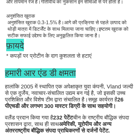
और तापमान रेंज है।गतिविधि का नुकसान इन सीमाओं से परे होता है।
तंत्र
अनुशंसित खुराक
अनुशंसित खुराक 0.3-1.5% है।आगे की प्रक्रिया से पहले उत्पाद को 
प्रोटीज प्रोटीन को घुलनशील पेप्टाइड्स और अंत में अमीनो एसिड में 
थोड़ी मात्रा में डिटर्जेंट के साथ मिलाया जाना चाहिए।इष्टतम खुराक को 
विघटित करने में सक्षम है।ये छोटे आणविक उत्पाद तरल चरण में घुलनशील 
सटीक सफाई उद्देश्य के लिए अनुकूलित किया जाना है।
हो जाते हैं, और इस तरह प्रोटीनयुक्त धब्बे दूर हो जाते हैं।
फ़ायदे
* कपड़ों पर प्रोटीन के दाग कुशलता से हटाएं
* कास्टिक सोडा और सोडियम ट्राइपोलीफॉस्फेट के उपयोग में कमी
हमारी आर एंड डी क्षमता
* हल्की धुलाई की स्थिति और कपड़ों को कम नुकसान
हालांकि 2005 में स्थापित एक अपेक्षाकृत युवा कंपनी, Vland जल्दी
से एक दुर्जेय, नवाचार-संचालित उद्यम बन गई है, जो इसकी उच्च
प्रशिक्षित और विशेष टीम द्वारा संचालित है।समूह कार्यरत है
26
पीएचडी और लगभग 300 मास्टर डिग्री के साथ सहयोगी।
वलैंड प्रदान किया गया है
232 पेटेंट
चीन के राष्ट्रीय बौद्धिक संपदा
प्रशासन द्वारा, साथ ही साथ
अमेरिकी, यूरोपीय और अन्य
अंतरराष्ट्रीय बौद्धिक संपदा प्राधिकरणों से दर्जनों पेटेंट
.