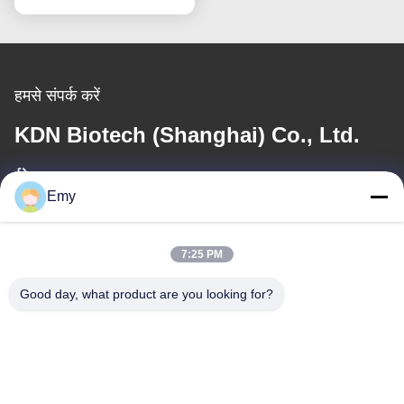
हमसे संपर्क करें
KDN Biotech (Shanghai) Co., Ltd.
ईमेल
Emy
panxy@vlandgroup.com
7:25 PM
कार्य समय
9:00-17:30
Good day, what product are you looking for?
हमारा पता
पता
RM304, बिल्डिंग 6, नंबर 88 शेनग्रोंग रोड, पुडोंग जिला, शंघाई, पी.आर.सी.